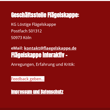
Geschäftsstelle Flägelskappe:
KG Löstige Flägelskappe
Postfach 501312
50973 Köln
eMail:
kontakt@flaegelskappe.de
Flägelskappe interaktiv –
Anregungen, Erfahrung und Kritik:
Feedback geben…
Impressum und Datenschutz