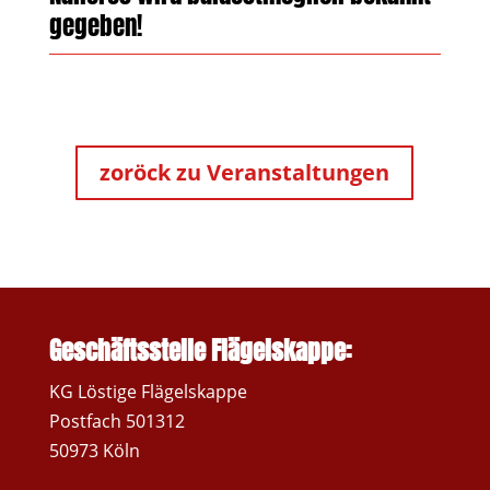
gegeben!
zoröck zu Veranstaltungen
Geschäftsstelle Flägelskappe:
KG Löstige Flägelskappe
Postfach 501312
50973 Köln