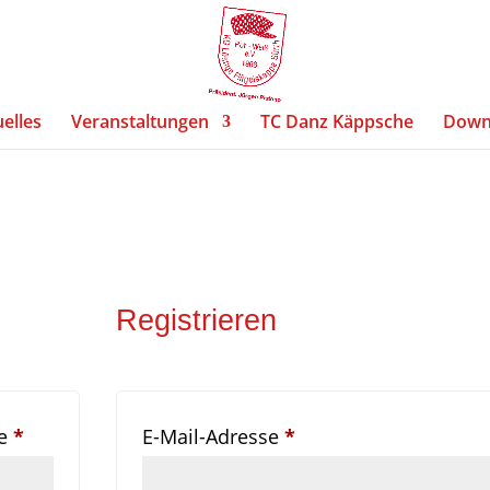
elles
Veranstaltungen
TC Danz Käppsche
Down
Registrieren
Erforderlich
Erforderlich
se
*
E-Mail-Adresse
*