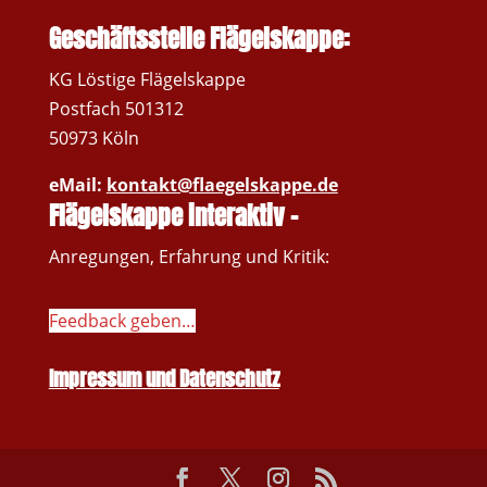
Geschäftsstelle Flägelskappe:
KG Löstige Flägelskappe
Postfach 501312
50973 Köln
eMail:
kontakt@flaegelskappe.de
Flägelskappe interaktiv –
Anregungen, Erfahrung und Kritik:
Feedback geben…
Impressum und Datenschutz