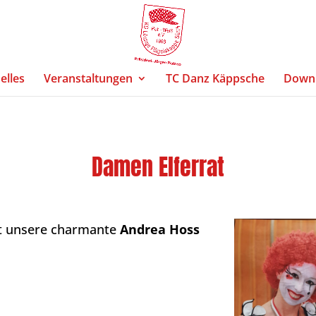
elles
Veranstaltungen
TC Danz Käppsche
Down
Damen Elferrat
st unsere
charmante
Andrea Hoss