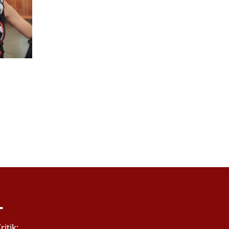
–
itik: