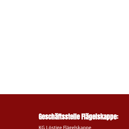
Geschäftsstelle Flägelskappe:
KG Löstige Flägelskappe