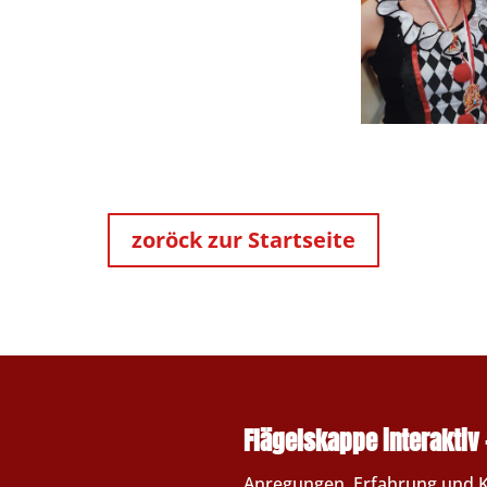
zoröck zur Startseite
Flägelskappe interaktiv 
Anregungen, Erfahrung und Kr